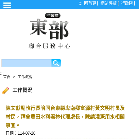
漢堡選單
:::
回首頁
網站導覽
行政院
:::
首頁
>
工作概況
工作概況
陳文獻副執行長陪同台東縣卑南鄉富源村黃文明村長及
村民，拜會農田水利署林代理處長，陳請灌溉用水相關
事宜。
日期：114-07-28