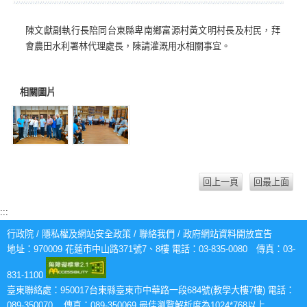
陳文獻副執行長陪同台東縣卑南鄉富源村黃文明村長及村民，拜
會農田水利署林代理處長，陳請灌溉用水相關事宜。
相關圖片
回上一頁
回最上面
:::
行政院
/
隱私權及網站安全政策
/
聯絡我們
/
政府網站資料開放宣告
地址：970009 花蓮市中山路371號7、8樓 電話：03-835-0080 傳真：03-
831-1100
臺東聯絡處：950017台東縣臺東市中華路一段684號(教學大樓7樓) 電話：
089-350070 傳真：089-350069 最佳瀏覽解析度為1024*768以上