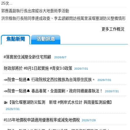
25次...
郭應義副執行長出席縱谷大地藝術季活動
洪宗楷執行長陪同季連成政委、李孟諺顧問訪視萬里溪堰塞湖防災整備情形
更多工作概況
焦點新聞
活動訊息
#落實居住減壓全齡住宅照顧
2026/8/7
財政部將於 #8月1日起實施 #青安3.0政策
2026/7/31
📣院會一點通🔔 行政院核定西拉雅族為台灣原住民族。
2026/7/31
📣院會一點通🔔 毒品毒駕，全面圍剿，政府持續嚴肅執法！
2026/7/31
🚁【強化堰塞湖防災監測 新增 #側岸式水位計 與雨量監測設備】
2026/7/31
#115年地價稅申請適用優惠稅率或減免地價稅
2026/7/28