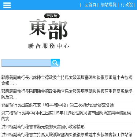
漢堡選單
:::
回首頁
網站導覽
行政院
郭應義副執行長出席陳金德政委主持馬太鞍溪堰塞湖災後復原重建中央協調
會報工...
郭應義副執行長陪同陳金德政委勘查馬太鞍溪堰塞湖災後復原重建高規格堤
防及第...
郭副執行長出席蘇花安「和平-和中段」第三次初步設計審查會議
洪宗楷執行長與中心同仁出席115年打造韌性防災城市因應地震與極端氣候
的挑...
洪宗楷副執行秘書會勘光復鄉東富國小收容情形
洪宗楷副執行秘書主持馬太鞍溪堰塞湖災後復原重建中央協調會報工作站第