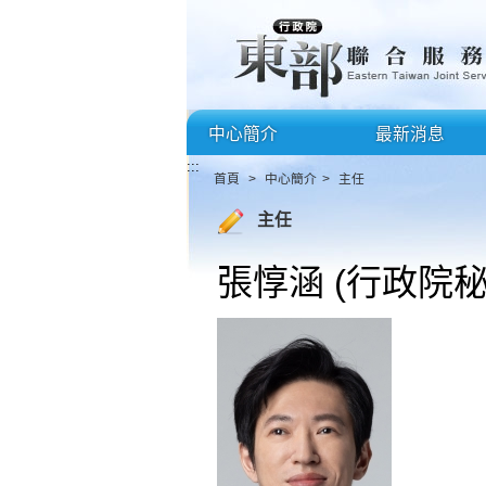
漢堡選單
中心簡介
最新消息
:::
首頁
>
中心簡介
>
主任
主任
張惇涵 (行政院