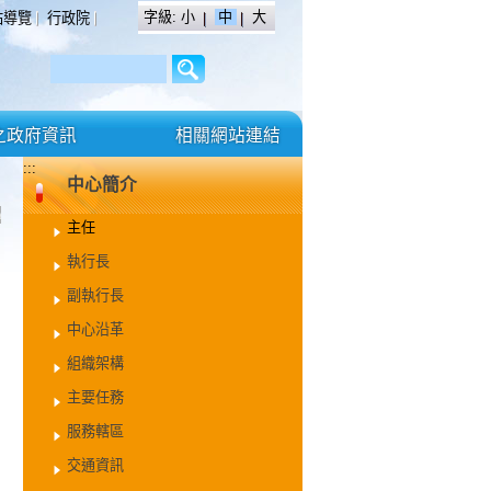
字級:
小
中
大
站導覽
行政院
之政府資訊
相關網站連結
:::
中心簡介
主任
執行長
副執行長
中心沿革
組織架構
主要任務
服務轄區
交通資訊