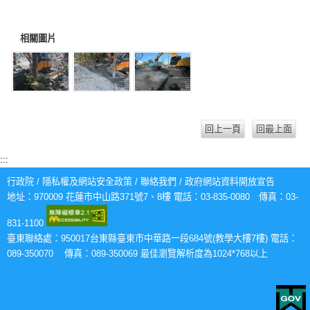
相關圖片
回上一頁
回最上面
:::
行政院
/
隱私權及網站安全政策
/
聯絡我們
/
政府網站資料開放宣告
地址：970009 花蓮市中山路371號7、8樓 電話：03-835-0080 傳真：03-
831-1100
臺東聯絡處：950017台東縣臺東市中華路一段684號(教學大樓7樓) 電話：
089-350070 傳真：089-350069 最佳瀏覽解析度為1024*768以上